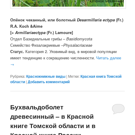
Опёнок чеканный, или болотный
Desarmillaria ectypa
(Fr.)
R.A. Koch &Aime
[=
Armillariaectypa
(Fr.) Lamoure]
Отдел Базидиальные грибы –
Basidiomycota
Семейство Физалакриевые –
Physalacriaceae
Статус
.
Категория 2. Уязвимый вид, в мировой популяции
имеет тенденцию к сокращению численности.
Читать далее
→
Рубрика:
Краснокнижные виды
|
Метки:
Красная книга Томской
области
|
Добавить комментарий
Бухвальдоболет
древесинный – в Красной
книге Томской области и в
Красной книге России