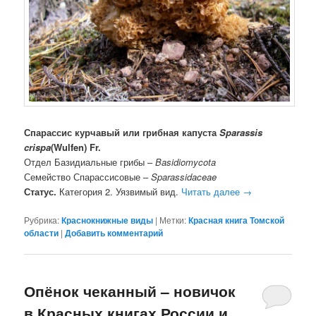
Спарассис курчавый или грибная капуста
Sparassis
crispa
(
Wulfen
)
Fr
.
Отдел Базидиальные грибы –
Basidiomycota
Семейство Спарассисовые –
Sparassidaceae
Статус.
Категория 2. Уязвимый вид.
Читать далее
→
Рубрика:
Краснокнижные виды
|
Метки:
Красная книга Томской
области
|
Добавить комментарий
Опёнок чеканный – новичок
в Красных книгах России и