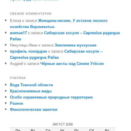
СВЕЖИЕ КОММЕНТАРИИ
Елена
к записи
Женщина-лесник. У истоков лесного
хозяйства Верхнекетья.
avenue17
к записи
Сибирская косуля – Capreolus pygargus
Pallas
Некулицы Иван
к записи
Земляника мускусная
профиль покердом
к записи
Сибирская косуля –
Capreolus pygargus Pallas
Андрей
к записи
Чёрные аисты над Синим Утёсом
РУБРИКИ
Вода Томской области
Краснокнижные виды
Особо охраняемые природные территории
Разное
Фенологические заметки
АВГУСТ 2026
Пн
Вт
Ср
Чт
Пт
Сб
Вс