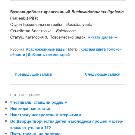
Бухвальдоболет древесинный
Buchwaldoboletus lignicola
(Kallenb.) Pilát
Отдел Базидиальные грибы –
Basidiomycota
Семейство Болетовые –
Boletaceae
Статус.
Категория 3. Повсеместно редок.
Читать далее
→
Рубрика:
Краснокнижные виды
|
Метки:
Красная книга Томской
области
|
Добавить комментарий
Навигация по записям
←
Предыдущие записи
Следующие записи
→
СВЕЖИЕ ЗАПИСИ
Фестиваль, ставший родным
Неожиданная гостья
Навстречу невероятным открытиям!
Во Дворце творчества детей и молодежи прошел мастер-
класс от ученого ТГУ
Пусть трудно, но полезно