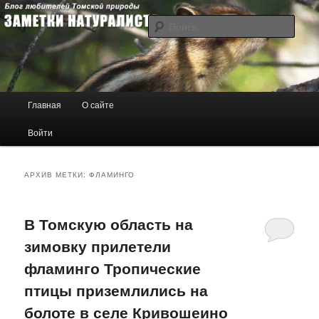
Блог любителей Томской природы
Поис
Заметки натуралиста
Главное меню
Главная
О сайте
Перейти к основному содержимому
Перейти к дополнительному содержимому
Войти
АРХИВ МЕТКИ:
ФЛАМИНГО
В Томскую область на
зимовку прилетели
фламинго Тропические
птицы приземлились на
болоте в селе Кривошеино