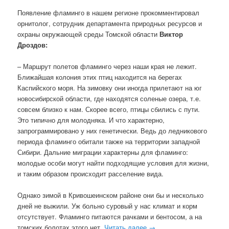
Появление фламинго в нашем регионе прокомментировал
орнитолог, сотрудник департамента природных ресурсов и
охраны окружающей среды Томской области
Виктор
Дроздов:
– Маршрут полетов фламинго через наши края не лежит.
Ближайшая колония этих птиц находится на берегах
Каспийского моря. На зимовку они иногда прилетают на юг
новосибирской области, где находятся соленые озера, т.е.
совсем близко к нам. Скорее всего, птицы сбились с пути.
Это типично для молодняка. И что характерно,
запрограммировано у них генетически. Ведь до ледникового
периода фламинго обитали также на территории западной
Сибири. Дальние миграции характерны для фламинго:
молодые особи могут найти подходящие условия для жизни,
и таким образом происходит расселение вида.
Однако зимой в Кривошеинском районе они бы и несколько
дней не выжили. Уж больно суровый у нас климат и корм
отсутствует. Фламинго питаются рачками и бентосом, а на
томских болотах этого нет.
Читать далее
→