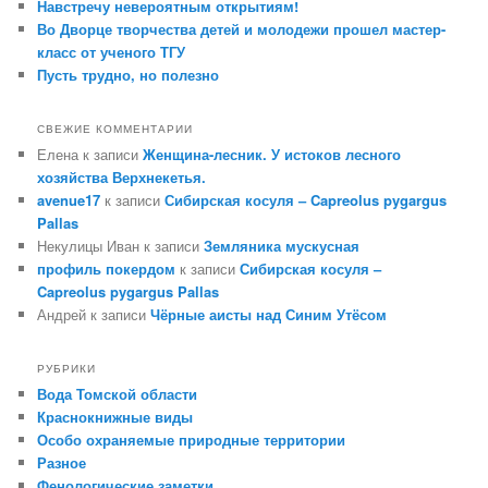
Навстречу невероятным открытиям!
Во Дворце творчества детей и молодежи прошел мастер-
класс от ученого ТГУ
Пусть трудно, но полезно
СВЕЖИЕ КОММЕНТАРИИ
Елена
к записи
Женщина-лесник. У истоков лесного
хозяйства Верхнекетья.
avenue17
к записи
Сибирская косуля – Capreolus pygargus
Pallas
Некулицы Иван
к записи
Земляника мускусная
профиль покердом
к записи
Сибирская косуля –
Capreolus pygargus Pallas
Андрей
к записи
Чёрные аисты над Синим Утёсом
РУБРИКИ
Вода Томской области
Краснокнижные виды
Особо охраняемые природные территории
Разное
Фенологические заметки