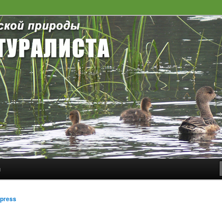
роды
уралиста
и
держимому
ому содержимому
press