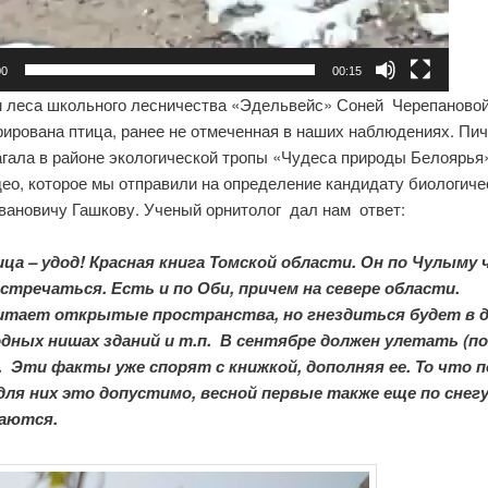
00
00:15
 леса школьного лесничества «Эдельвейс» Соней Черепаново
рирована птица, ранее не отмеченная в наших наблюдениях. Пи
гала в районе экологической тропы «Чудеса природы Белоярья
ео, которое мы отправили на определение кандидату биологиче
вановичу Гашкову. Ученый орнитолог дал нам ответ:
ца – удод! Красная книга Томской области. Он по Чулыму
стречаться. Есть и по Оби, причем на севере области.
итает открытые пространства, но гнездиться будет в д
одных нишах зданий и т.п. В сентябре должен улетать (по
. Эти факты уже спорят с книжкой, дополняя ее. То что по
для них это допустимо, весной первые также еще по снег
аются.