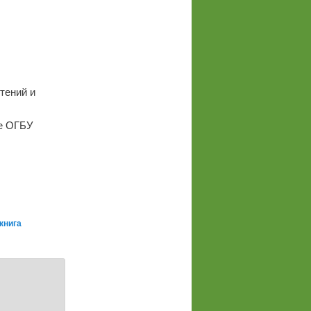
тений и
те ОГБУ
книга