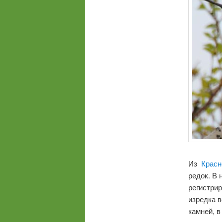
Из
Красн
редок. В
регистрир
изредка в
камней, 