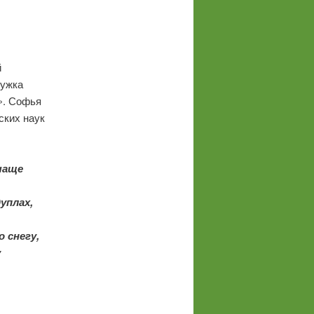
й
чужка
». Софья
ских наук
 чаще
уплах,
 снегу,
у