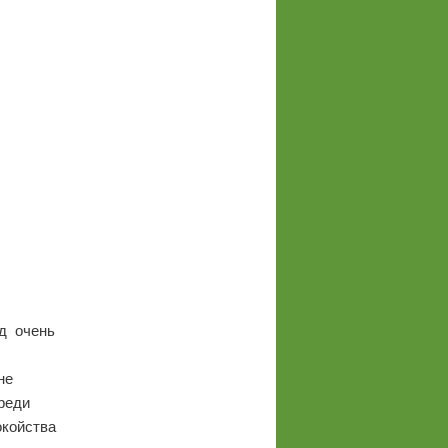
од очень
не
среди
окойства