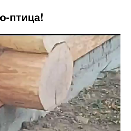
о-птица!
ер