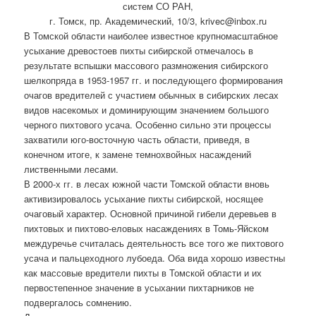
систем СО РАН,
г. Томск, пр. Академический, 10/3, krivec@inbox.ru
В Томской области наиболее известное крупномасштабное
усыхание древостоев пихты сибирской отмечалось в
результате вспышки массового размножения сибирского
шелкопряда в 1953-1957 гг. и последующего формирования
очагов вредителей с участием обычных в сибирских лесах
видов насекомых и доминирующим значением большого
черного пихтового усача. Особенно сильно эти процессы
захватили юго-восточную часть области, приведя, в
конечном итоге, к замене темнохвойных насаждений
лиственными лесами.
В 2000-х гг. в лесах южной части Томской области вновь
активизировалось усыхание пихты сибирской, носящее
очаговый характер. Основной причиной гибели деревьев в
пихтовых и пихтово-еловых насаждениях в Томь-Яйском
междуречье считалась деятельность все того же пихтового
усача и пальцеходного лубоеда. Оба вида хорошо известны
как массовые вредители пихты в Томской области и их
первостепенное значение в усыхании пихтарников не
подвергалось сомнению.