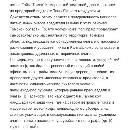
ветки “Тайга-Томск” Кемеровской железной дороги, а также
по предгорной подтайге Томь-Яйского междуречья.
Доказательством этому является приуроченность наиболее
интенсивных очагов вредителя именно к этим районам
Томской области. То, что уссурийский полиграф продолжает
самостоятельно расселяться по территории Томской
области, подтверждается обнаружением очага его массового
размножения и усыхания пихты в Калтайском лесничестве, в
насаждениях, удаленных от первичных очагов.
По-видимому, по мере увеличения численности, уссурийский
полиграф, как более агрессивный и несущий с собой
офиостомовые грибы, ослабляющие дерево, вытесняет из
древостоев других массовых стволовых вредителей, в
частности большого черного пихтового усача и
пальцеходного лубоеда, которые раньше преобладали в
очагах. В частности, это наблюдается в Ларинском
ландшафтном заказнике, где на старом ветровале пихты в
массе встречаются ходы пальцеходного лубоеда, а на
стоячих усыхающих и свежеусохших пихтах в затухающем
очаге – только поселения уссурийского полиграфа (до 10
2
жуков на 1 дм
).