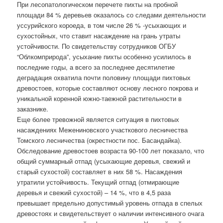
При лесопатологическом перечете пихты на пробной
площади 84 % деревьев оказалось со следами деятельности
уссурийского короеда, в том числе 26 % -усыхающих и
сухостойных, что ставит насаждение на грань утраты
устойчивости. По свидетельству сотрудников ОГБУ
“Облкомприрода”, усыхание пихты особенно усилилось в
последние годы, а всего за последнее десятилетие
деградация охватила почти половину площади пихтовых
древостоев, которые составляют основу лесного покрова и
уникальной коренной южно-таежной растительности в
заказнике.
Еще более тревожной является ситуация в пихтовых
насаждениях Межениновского участкового лесничества
Томского лесничества (окрестности пос. Басандайка).
Обследование древостоев возраста 90-100 лет показало, что
общий суммарный отпад (усыхающие деревья, свежий и
старый сухостой) составляет в них 58 %. Насаждения
утратили устойчивость. Текущий отпад (отмирающие
деревья и свежий сухостой) – 14 %, что в 4,5 раза
превышает предельно допустимый уровень отпада в спелых
древостоях и свидетельствует о наличии интенсивного очага