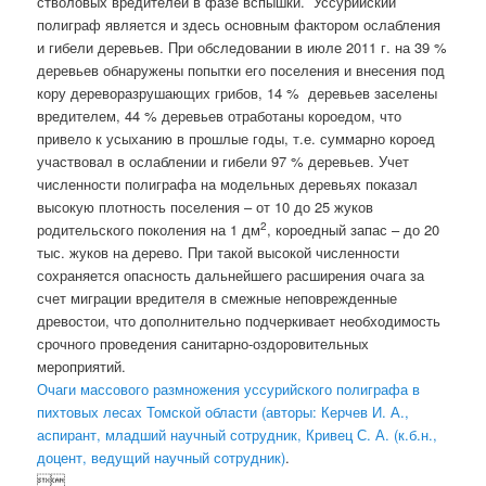
стволовых вредителей в фазе вспышки. Уссурийский
полиграф является и здесь основным фактором ослабления
и гибели деревьев. При обследовании в июле 2011 г. на 39 %
деревьев обнаружены попытки его поселения и внесения под
кору дереворазрушающих грибов, 14 % деревьев заселены
вредителем, 44 % деревьев отработаны короедом, что
привело к усыханию в прошлые годы, т.е. суммарно короед
участвовал в ослаблении и гибели 97 % деревьев. Учет
численности полиграфа на модельных деревьях показал
высокую плотность поселения – от 10 до 25 жуков
2
родительского поколения на 1 дм
, короедный запас – до 20
тыс. жуков на дерево. При такой высокой численности
сохраняется опасность дальнейшего расширения очага за
счет миграции вредителя в смежные неповрежденные
древостои, что дополнительно подчеркивает необходимость
срочного проведения санитарно-оздоровительных
мероприятий.
Очаги массового размножения уссурийского полиграфа в
пихтовых лесах Томской области (авторы: Керчев И. А.,
аспирант, младший научный сотрудник, Кривец С. А. (к.б.н.,
доцент, ведущий научный сотрудник)
.
