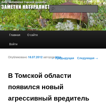
Блог любителей Томской природы
Поис
Заметки натуралиста
Главное меню
Главная
О сайте
Перейти к основному содержимому
Перейти к дополнительному содержимому
Войти
Опубликовано
18.07.2012
автором
Irina
Навигация по записям
←
Предыдущая
Следующая
→
В Томской области
появился новый
агрессивный вредитель