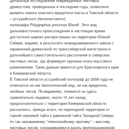
Детальные исследования поврежденных пихтовых
древостоев, проведенные в последние годы, позволили
выявить нового опасного вредителя пихты в Томской области
– уссурийского (белопихтового)
полиграфа
Polygraphus
proximus
Blandf. Этот вид
дальневосточного происхождения в настоящее время
достаточно широко распространен на территории Южной
Сибири, видимо, в результате непреднамеренного завоза с
зараженной древесиной по транссибирской магистрали и
дальнейшего самостоятельного расселения в сибирских
пихтовых лесах, где формирует крупные очаги массового
размножения. Такие данные имеются для Красноярского края
и Кемеровской области.
В Томской области уссурийский полиграф до 2008 года не
отмечался ни как биологический вид, ни как вредитель
хвойных лесов. По-видимому, появился он здесь
сравнительно недавно, около 10 лет назад,
предположительно с территории Кемеровской области,
расселяясь, прежде всего, по переходной территории от
горной черневой тайги к равнинной тайге Западной Сибири,
по так называемому “темнохвойному проливу” – массиву
пихтовых лесов, сохранившемуся вдоль железнодорожной